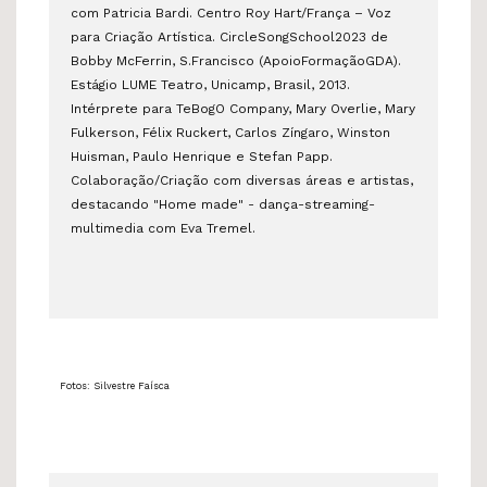
com Patricia Bardi. Centro Roy Hart/França – Voz
para Criação Artística. CircleSongSchool2023 de
Bobby McFerrin, S.Francisco (ApoioFormaçãoGDA).
Estágio LUME Teatro, Unicamp, Brasil, 2013.
Intérprete para TeBogO Company, Mary Overlie, Mary
Fulkerson, Félix Ruckert, Carlos Zíngaro, Winston
Huisman, Paulo Henrique e Stefan Papp.
Colaboração/Criação com diversas áreas e artistas,
destacando "Home made" - dança-streaming-
multimedia com Eva Tremel.
Fotos: Silvestre Faísca