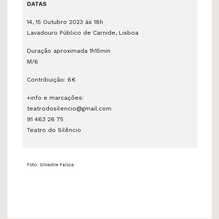
DATAS
14, 15 Outubro 2023 às 18h
Lavadouro Público de Carnide, Lisboa
Duração aproximada 1h15min
M/6
Contribuição: 6€
+info e marcações:
teatrodosilencio@gmail.com
91 463 26 75
Teatro do Silêncio
Foto: Silvestre Faísca