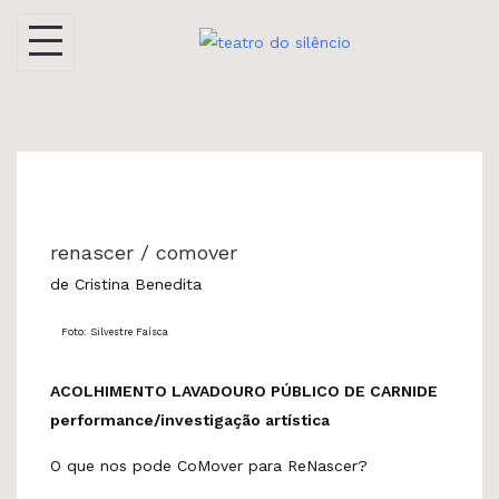
Skip
to
content
renascer / comover
de Cristina Benedita
Foto: Silvestre Faísca
ACOLHIMENTO LAVADOURO PÚBLICO DE CARNIDE
performance/investigação artística
O que nos pode CoMover para ReNascer?