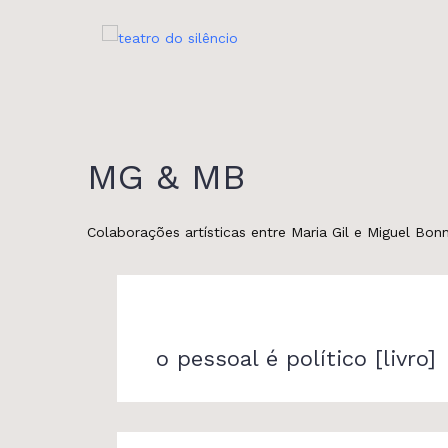
Skip
to
content
MG & MB
Colaborações artísticas entre Maria Gil e Miguel Bonn
o pessoal é político [livro]