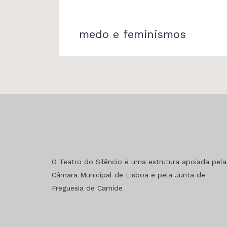
medo e feminismos
O Teatro do Silêncio é uma estrutura apoiada pela
Câmara Municipal de Lisboa e pela Junta de
Freguesia de Carnide