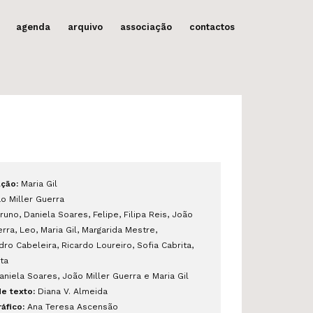
agenda
arquivo
associação
contactos
ção:
Maria Gil
o Miller Guerra
runo, Daniela Soares, Felipe,
Filipa Reis, João
erra, Leo,
Maria Gil, Margarida Mestre,
dro Cabeleira, Ricardo Loureiro,
Sofia Cabrita,
ta
niela Soares, João Miller
Guerra e Maria Gil
e texto:
Diana V. Almeida
áfico:
Ana Teresa Ascensão