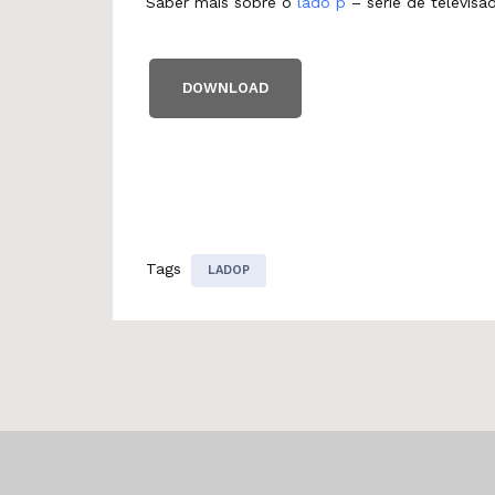
Saber mais sobre o
lado p
– série de televisão
DOWNLOAD
Tags
LADOP