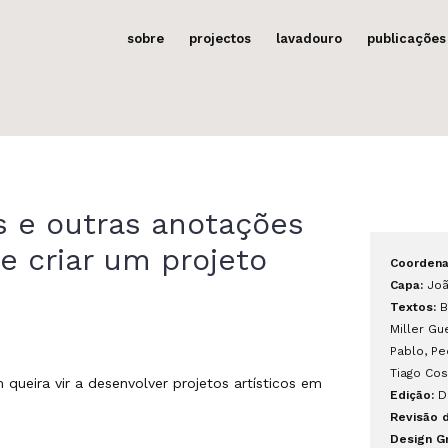
sobre
projectos
lavadouro
publicações
 e outras anotações
e criar um projeto
Coordena
Capa:
Joã
Textos:
B
Miller Gu
Pablo,
Pe
Tiago Cos
ueira vir a desenvolver projetos artísticos em
Edição:
Da
Revisão d
Design Gr