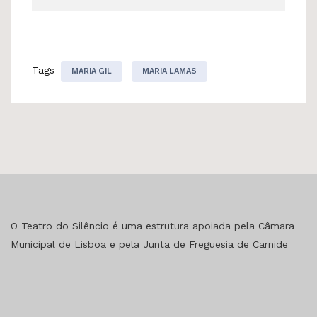
Tags
MARIA GIL
MARIA LAMAS
O Teatro do Silêncio é uma estrutura apoiada pela Câmara
Municipal de Lisboa e pela Junta de Freguesia de Carnide