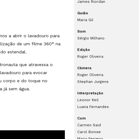
James Riordan
Guião
Maria Gil
Som
mos a abrir o lavadouro para
Sérgio Milhano
alização de um filme 360° na
Edição
do estendal.
Roger Oliveira
tronauta que atravessa o
Câmera
lavadouro para evocar
Roger Oliveira
eu corpo e do toque no
Stephan Jurgens
a já sem água.
Interpretação
Leonor Keil
Luana Fernandes
Com
Carmen Said
Carol Bonixe
Maria Ferreira