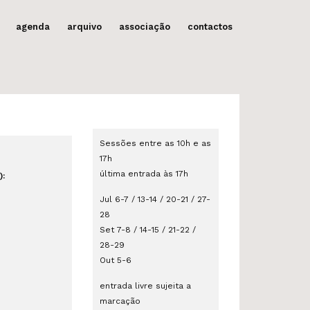
agenda
arquivo
associação
contactos
Sessões entre as 10h e as
17h
última entrada às 17h
):
Jul 6-7 / 13-14 / 20-21 / 27-
28
Set 7-8 / 14-15 / 21-22 /
28-29
Out 5-6
entrada livre sujeita a
marcação