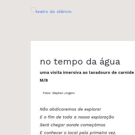
Skip
to
content
no tempo da água
uma visita imersiva ao lavadouro de carnid
M/8
Fotos: Stephan Jürgens
Não abdicaremos de explorar
E o fim de toda a nossa exploração
Será chegar aonde começámos
E conhecer o local pela primeira vez.