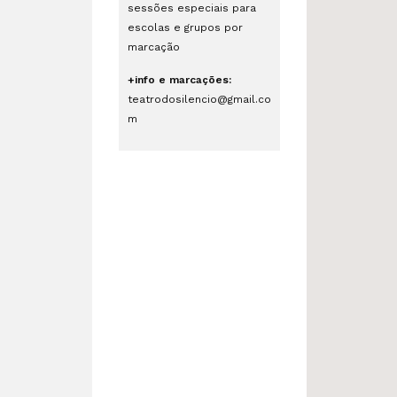
sessões especiais para
escolas e grupos por
marcação
+info e marcações:
teatrodosilencio@gmail.co
m