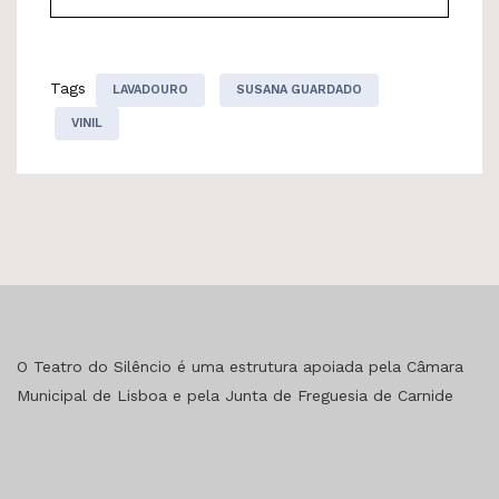
Tags
LAVADOURO
SUSANA GUARDADO
VINIL
O Teatro do Silêncio é uma estrutura apoiada pela Câmara
Municipal de Lisboa e pela Junta de Freguesia de Carnide