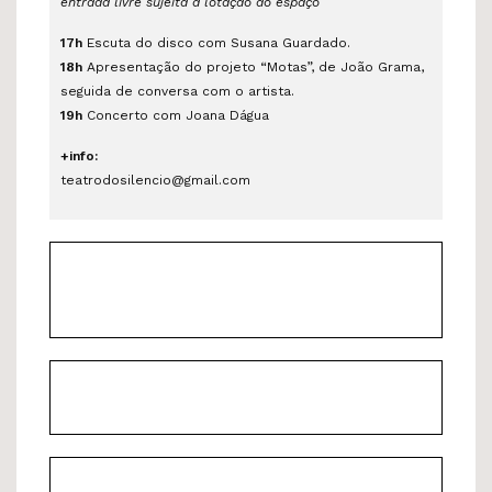
entrada livre sujeita à lotação do espaço
17h
Escuta do disco com Susana Guardado.
18h
Apresentação do projeto “Motas”, de João Grama,
seguida de conversa com o artista.
19h
Concerto com Joana Dágua
+info:
teatrodosilencio@gmail.com